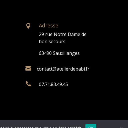
Adresse

29 rue Notre Dame de
bon secours
63490 Sauxillanges

contact@atelierdebabi.fr

07.71.83.49.45