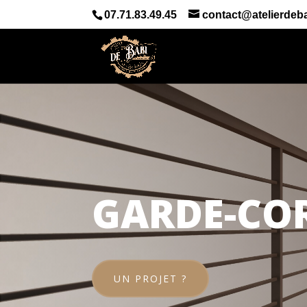
07.71.83.49.45
contact@atelierdeba
GARDE-COR
UN PROJET ?