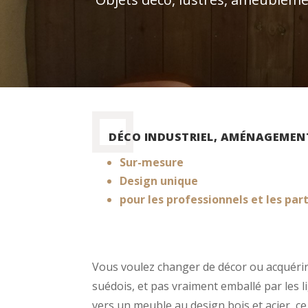
DÉCO INDUSTRIEL, AMÉNAGEMENT
Sur-mesure
Design unique
pour les professionnels et les part
Vous voulez changer de décor ou acquér
suédois, et pas vraiment emballé par les
vers un meuble au design bois et acier, ce 