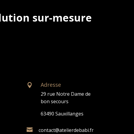
lution sur-mesure
Adresse

29 rue Notre Dame de
bon secours
63490 Sauxillanges

contact@atelierdebabi.fr