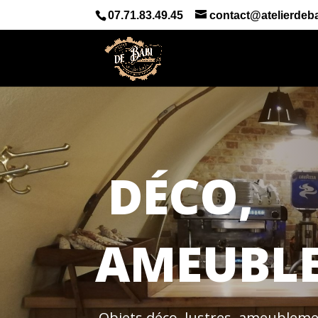
07.71.83.49.45
contact@atelierdeba
DÉCO,
AMEUBL
Objets déco, lustres, ameublem