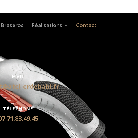
Braseros
Réalisations
Contact
MAIL
t@atelierdebabi.fr
TÉLÉPHONE
07.71.83.49.45